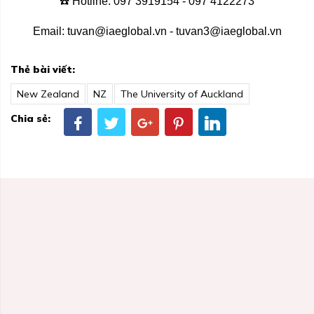
☎️ Hotline: 097 3919154 - 097 4122273
Email:
tuvan@iaeglobal.vn
-
tuvan3@iaeglobal.vn
Thẻ bài viết:
New Zealand
NZ
The University of Auckland
Chia sẻ: