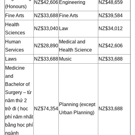
NZ$42,606
Engineering
NZ$48,659
(Honours)
Fine Arts
NZ$33,688
Fine Arts
NZ$39,584
Health
NZ$33,040
Law
NZ$34,012
Sciences
Human
Medical and
NZ$28,890
NZ$42,606
Services
Health Science
Laws
NZ$33,688
Music
NZ$33,688
Medicine
and
Bachelor of
Surgery – từ
năm thứ 2
Planning (except
trở đi ( học
NZ$74,354
NZ$33,688
Urban Planning)
phí năm nhất
bằng học phí
ngành