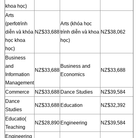
khoa học)
Arts
(perfotrình
Arts (khóa học
diễn và khóa
NZ$33,688
trình diễn và khoa
NZ$38,062
học khoa
học)
học)
Business
and
Business and
NZ$33,688
NZ$33,688
Information
Economics
Management
Commerce
NZ$33,688
Dance Studies
NZ$39,584
Dance
NZ$33,688
Education
NZ$32,392
Studies
Educatio(
NZ$28,890
Engineering
NZ$39,584
Teaching
Engineering