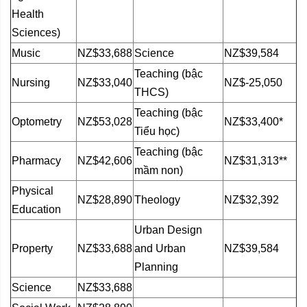
Health
Sciences)
Music
NZ$33,688
Science
NZ$39,584
Teaching (bậc
Nursing
NZ$33,040
NZ$-25,050
THCS)
Teaching (bậc
Optometry
NZ$53,028
NZ$33,400*
Tiểu học)
Teaching (bậc
Pharmacy
NZ$42,606
NZ$31,313**
mầm non)
Physical
NZ$28,890
Theology
NZ$32,392
Education
Urban Design
Property
NZ$33,688
and Urban
NZ$39,584
Planning
Science
NZ$33,688