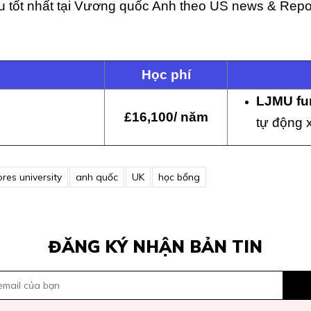
ầu tốt nhất tại Vương quốc Anh theo US news & Rep
Học phí
LJMU fun
£16,100/ năm
tự động 
res university
anh quốc
UK
học bổng
ĐĂNG KÝ NHẬN BẢN TIN