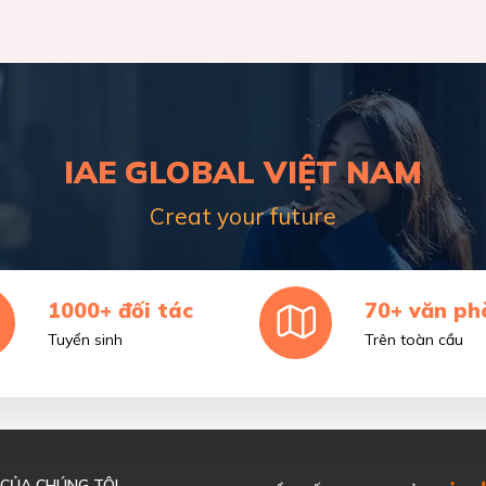
IAE GLOBAL VIỆT NAM
Creat your future
1000+ đối tác
70+ văn ph
Tuyển sinh
Trên toàn cầu
 CỦA CHÚNG TÔI