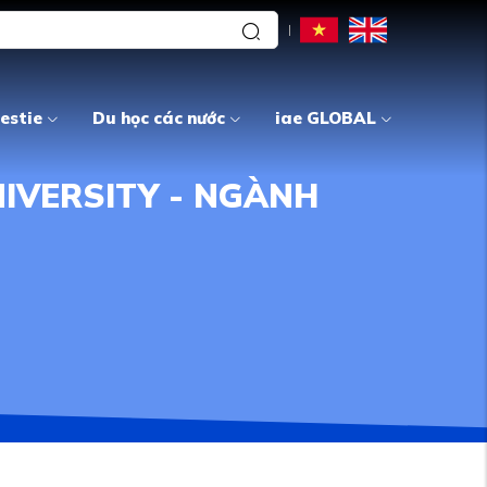
estie
Du học các nước
iae GLOBAL
IVERSITY - NGÀNH