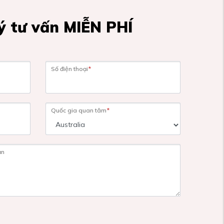
 tư vấn MIỄN PHÍ
Số điện thoại
*
Quốc gia quan tâm
*
ạn