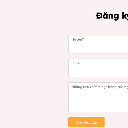
Đăng ký
Họ tên
*
Email
Những tiêu chí tìm học bổng của b
Gửi yêu cầu