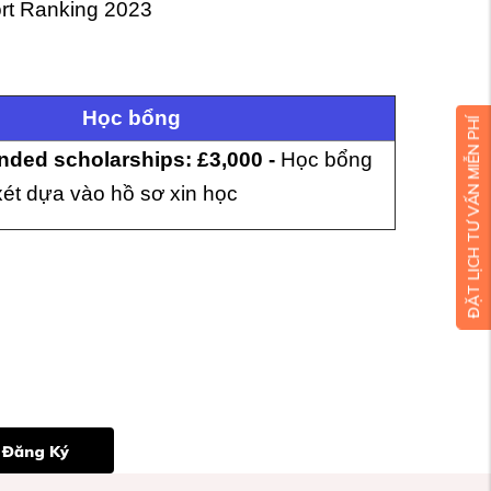
ort Ranking 2023
Học bổng
ĐẶT LỊCH TƯ VẤN MIỄN PHÍ
ded scholarships: £3,000 -
Học bổng
xét dựa vào hồ sơ xin học
Đăng Ký