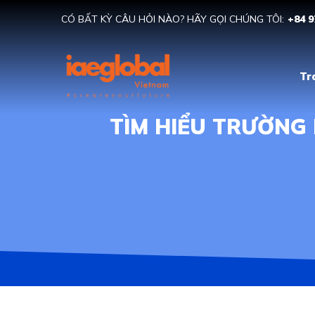
CÓ BẤT KỲ CÂU HỎI NÀO? HÃY GỌI CHÚNG TÔI:
+84 9
Tr
TÌM HIỂU TRƯỜNG