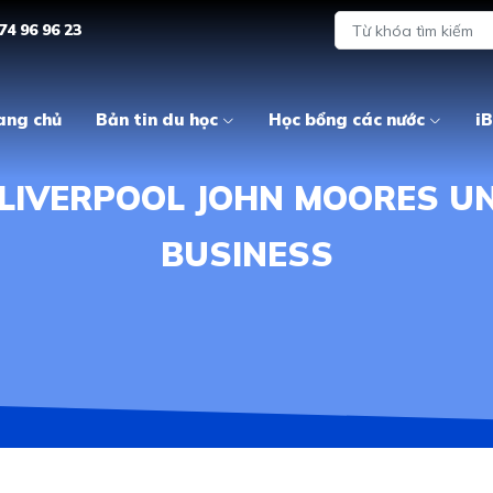
74 96 96 23
ang chủ
Bản tin du học
Học bổng các nước
iB
 LIVERPOOL JOHN MOORES UN
BUSINESS