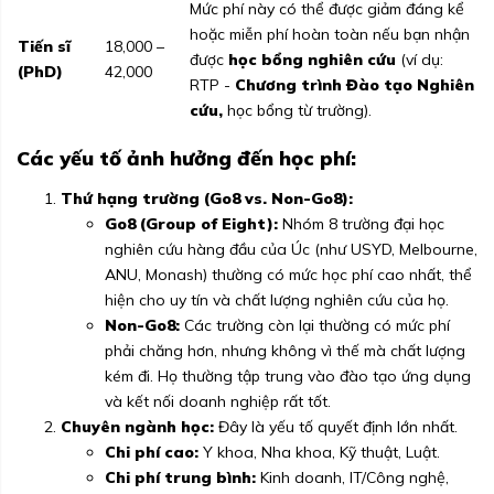
Mức phí này có thể được giảm đáng kể
hoặc miễn phí hoàn toàn nếu bạn nhận
Tiến sĩ
18,000 –
được
học bổng nghiên cứu
(ví dụ:
(PhD)
42,000
RTP -
Chương trình Đào tạo Nghiên
cứu,
học bổng từ trường).
Các yếu tố ảnh hưởng đến học phí:
Thứ hạng trường (Go8 vs. Non-Go8):
Go8 (Group of Eight):
Nhóm 8 trường đại học
nghiên cứu hàng đầu của Úc (như USYD, Melbourne,
ANU, Monash) thường có mức học phí cao nhất, thể
hiện cho uy tín và chất lượng nghiên cứu của họ.
Non-Go8:
Các trường còn lại thường có mức phí
phải chăng hơn, nhưng không vì thế mà chất lượng
kém đi. Họ thường tập trung vào đào tạo ứng dụng
và kết nối doanh nghiệp rất tốt.
Chuyên ngành học:
Đây là yếu tố quyết định lớn nhất.
Chi phí cao:
Y khoa, Nha khoa, Kỹ thuật, Luật.
Chi phí trung bình:
Kinh doanh, IT/Công nghệ,