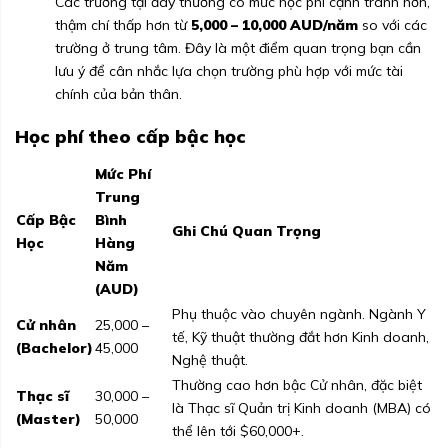
Các trường tại đây thường có mức học phí cạnh tranh hơn,
thậm chí thấp hơn từ
5,000 – 10,000 AUD/năm
so với các
trường ở trung tâm. Đây là một điểm quan trọng bạn cần
lưu ý để cân nhắc lựa chọn trường phù hợp với mức tài
chính của bản thân.
Học phí theo cấp bậc học
Mức Phí
Trung
Cấp Bậc
Bình
Ghi Chú Quan Trọng
Học
Hàng
Năm
(AUD)
Phụ thuộc vào chuyên ngành. Ngành Y
Cử nhân
25,000 –
tế, Kỹ thuật thường đắt hơn Kinh doanh,
(Bachelor)
45,000
Nghệ thuật.
Thường cao hơn bậc Cử nhân, đặc biệt
Thạc sĩ
30,000 –
là Thạc sĩ Quản trị Kinh doanh (MBA) có
(Master)
50,000
thể lên tới $60,000+.