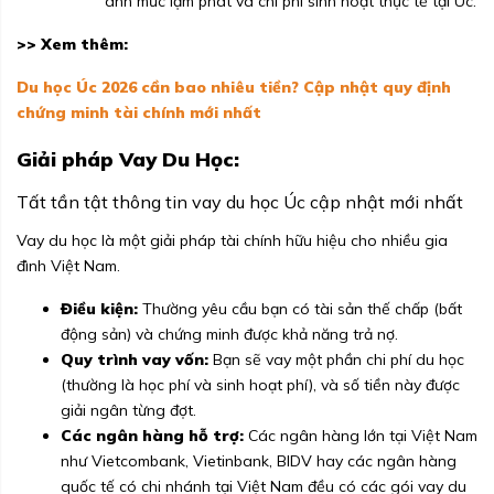
ánh mức lạm phát và chi phí sinh hoạt thực tế tại Úc.
>> Xem thêm:
Du học Úc 2026 cần bao nhiêu tiền? Cập nhật quy định
chứng minh tài chính mới nhất
Giải pháp Vay Du Học:
Tất tần tật thông tin vay du học Úc cập nhật mới nhất
Vay du học là một giải pháp tài chính hữu hiệu cho nhiều gia
đình Việt Nam.
Điều kiện:
Thường yêu cầu bạn có tài sản thế chấp (bất
động sản) và chứng minh được khả năng trả nợ.
Quy trình vay vốn:
Bạn sẽ vay một phần chi phí du học
(thường là học phí và sinh hoạt phí), và số tiền này được
giải ngân từng đợt.
Các ngân hàng hỗ trợ:
Các ngân hàng lớn tại Việt Nam
như Vietcombank, Vietinbank, BIDV hay các ngân hàng
quốc tế có chi nhánh tại Việt Nam đều có các gói vay du