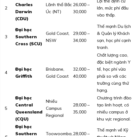
Lợi thế định cư
Charles
Lãnh thổ Bắc
26,000 –
2
lớn, mức phí đầu
Darwin
Úc (NT)
30,000
vào thấp.
(CDU)
Thế mạnh Du lịch
Đại học
Gold Coast,
29,000 –
& Quản lý Khách
3
Southern
NSW
34,000
sạn, học phí cạnh
Cross (SCU)
tranh.
Chất lượng cao,
đặc biệt ngành Y
Đại học
Brisbane,
32,000 –
tế, học phí vừa
4
Griffith
Gold Coast
40,000
phải so với các
trường cùng thứ
hạng.
Đại học
Chương trình đào
Nhiều
Central
28,000 –
tạo linh hoạt, có
5
Campus
Queensland
35,000
nhiều campus ở
Regional
(CQU)
khu vực regional.
Đại học
Thế mạnh về Kỹ
Southern
Toowoomba,
28,000 –