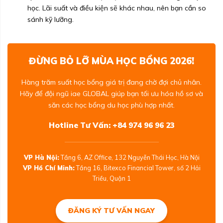
học. Lãi suất và điều kiện sẽ khác nhau, nên bạn cần so
sánh kỹ lưỡng.
ĐỪNG BỎ LỠ MÙA HỌC BỔNG 2026!
Hàng trăm suất học bổng giá trị đang chờ đợi chủ nhân.
Hãy để đội ngũ iae GLOBAL giúp bạn tối ưu hóa hồ sơ và
săn các học bổng du học phù hợp nhất.
Hotline Tư Vấn: +84 974 96 96 23
VP Hà Nội:
Tầng 6, AZ Office, 132 Nguyễn Thái Học, Hà Nội
VP Hồ Chí Minh:
Tầng 16, Bitexco Financial Tower, số 2 Hải
Triều, Quận 1
ĐĂNG KÝ TƯ VẤN NGAY