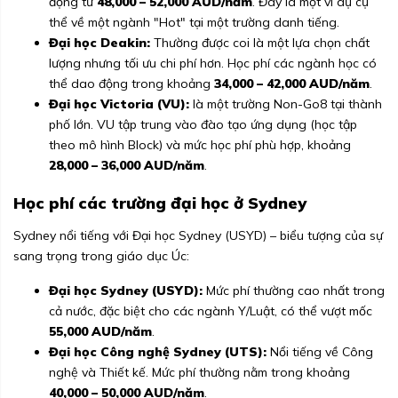
động từ
48,000 – 52,000 AUD/năm
. Đây là một ví dụ cụ
thể về một ngành "Hot" tại một trường danh tiếng.
Đại học Deakin:
Thường được coi là một lựa chọn chất
lượng nhưng tối ưu chi phí hơn. Học phí các ngành học có
thể dao động trong khoảng
34,000 – 42,000 AUD/năm
.
Đại học Victoria (VU):
là một trường Non-Go8 tại thành
phố lớn. VU tập trung vào đào tạo ứng dụng (học tập
theo mô hình Block) và mức học phí phù hợp, khoảng
28,000 – 36,000 AUD/năm
.
Học phí các trường đại học ở Sydney
Sydney nổi tiếng với Đại học Sydney (USYD) – biểu tượng của sự
sang trọng trong giáo dục Úc:
Đại học Sydney (USYD):
Mức phí thường cao nhất trong
cả nước, đặc biệt cho các ngành Y/Luật, có thể vượt mốc
55,000 AUD/năm
.
Đại học Công nghệ Sydney (UTS):
Nổi tiếng về Công
nghệ và Thiết kế. Mức phí thường nằm trong khoảng
40,000 – 50,000 AUD/năm
.