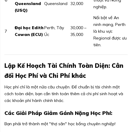
6
thuật và Nông
Queensland
Queensland
32,000
nghiệp.
(USQ)
Nổi bật về An
ninh mạng, Perth
Đại học Edith
Perth, Tây
30,000 –
7
là khu vực
Cowan (ECU)
Úc
35,000
Regional được ưu
tiên.
Lập Kế Hoạch Tài Chính Toàn Diện: Cân
đối Học Phí và Chi Phí khác
Học phí chỉ là một nửa câu chuyện. Để chuẩn bị tài chính một
cách toàn diện, bạn cần tính toán thêm cả chi phí sinh hoạt và
các khoản phí hành chính khác.
Các Giải Pháp Giảm Gánh Nặng Học Phí:
Bạn phải trở thành một "thợ săn" học bổng chuyên nghiệp!