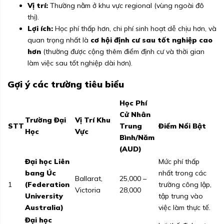
Vị trí:
Thường nằm ở khu vực regional (vùng ngoài đô
thị).
Lợi ích:
Học phí thấp hơn, chi phí sinh hoạt dễ chịu hơn, và
quan trọng nhất là
cơ hội định cư sau tốt nghiệp cao
hơn
(thường được cộng thêm điểm định cư và thời gian
làm việc sau tốt nghiệp dài hơn).
Gợi ý các trường tiêu biểu
Học Phí
Cử Nhân
Trường Đại
Vị Trí Khu
STT
Trung
Điểm Nổi Bật
Học
Vực
Bình/Năm
(AUD)
Đại học Liên
Mức phí thấp
bang Úc
nhất trong các
Ballarat,
25,000 –
1
(Federation
trường công lập,
Victoria
28,000
University
tập trung vào
Australia)
việc làm thực tế.
Đại học