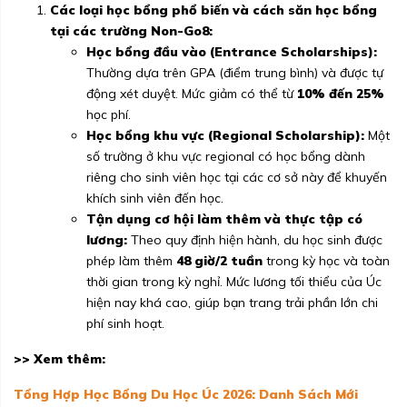
Các loại học bổng phổ biến và cách săn học bổng
tại các trường Non-Go8:
Học bổng đầu vào (Entrance Scholarships):
Thường dựa trên GPA (điểm trung bình) và được tự
động xét duyệt. Mức giảm có thể từ
10% đến 25%
học phí.
Học bổng khu vực (Regional Scholarship):
Một
số trường ở khu vực regional có học bổng dành
riêng cho sinh viên học tại các cơ sở này để khuyến
khích sinh viên đến học.
Tận dụng cơ hội làm thêm và thực tập có
lương:
Theo quy định hiện hành, du học sinh được
phép làm thêm
48 giờ/2 tuần
trong kỳ học và toàn
thời gian trong kỳ nghỉ. Mức lương tối thiểu của Úc
hiện nay khá cao, giúp bạn trang trải phần lớn chi
phí sinh hoạt.
>> Xem thêm:
Tổng Hợp Học Bổng Du Học Úc 2026: Danh Sách Mới