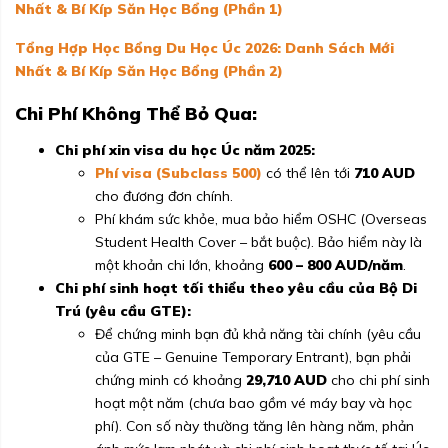
Nhất & Bí Kíp Săn Học Bổng (Phần 1)
Tổng Hợp Học Bổng Du Học Úc 2026: Danh Sách Mới
Nhất & Bí Kíp Săn Học Bổng (Phần 2)
Chi Phí Không Thể Bỏ Qua:
Chi phí xin visa du học Úc năm 2025:
Phí visa (Subclass 500)
có thể lên tới
710 AUD
cho đương đơn chính.
Phí khám sức khỏe, mua bảo hiểm OSHC (Overseas
Student Health Cover – bắt buộc). Bảo hiểm này là
một khoản chi lớn, khoảng
600 – 800 AUD/năm
.
Chi phí sinh hoạt tối thiểu theo yêu cầu của Bộ Di
Trú (yêu cầu GTE):
Để chứng minh bạn đủ khả năng tài chính (yêu cầu
của GTE – Genuine Temporary Entrant), bạn phải
chứng minh có khoảng
29,710 AUD
cho chi phí sinh
hoạt một năm (chưa bao gồm vé máy bay và học
phí). Con số này thường tăng lên hàng năm, phản