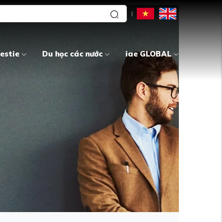
estie
Du học các nước
iae GLOBAL