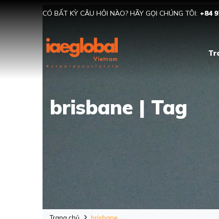
CÓ BẤT KỲ CÂU HỎI NÀO? HÃY GỌI CHÚNG TÔI:
+84 9
Tr
brisbane | Tag
Trang chủ
brisbane