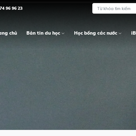
74 96 96 23
ang chủ
Bản tin du học
Học bổng các nước
iB