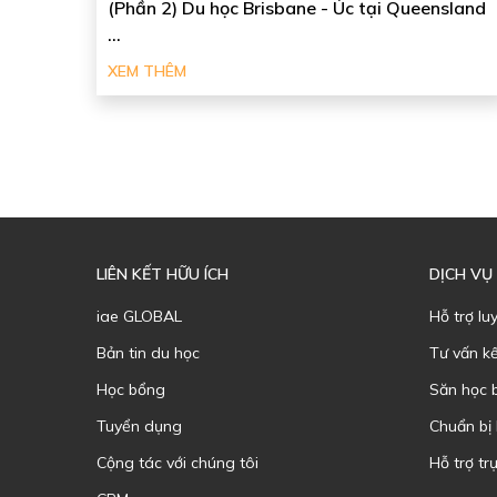
(Phần 2) Du học Brisbane - Úc tại Queensland
...
XEM THÊM
LIÊN KẾT HỮU ÍCH
DỊCH VỤ
iae GLOBAL
Hỗ trợ lu
Bản tin du học
Tư vấn k
Học bổng
Săn học 
Tuyển dụng
Chuẩn bị
Cộng tác với chúng tôi
Hỗ trợ trự