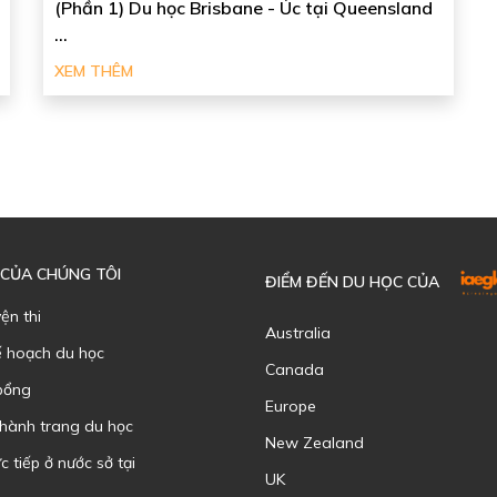
(Phần 1) Du học Brisbane - Úc tại Queensland
...
XEM THÊM
 CỦA CHÚNG TÔI
ĐIỂM ĐẾN DU HỌC CỦA
yện thi
Australia
ế hoạch du học
Canada
bổng
Europe
 hành trang du học
New Zealand
c tiếp ở nước sở tại
UK